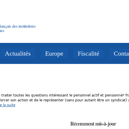
Aller au
contenu
principal
rançais des institutions
nes
Actualités
Europe
Fiscalité
Conta
traiter toutes les questions intéressant le personnel actif et pensionné* f
nforcer son action et de le représenter (sans pour autant être un syndicat)
e la suite
Récemment mis-à-jour