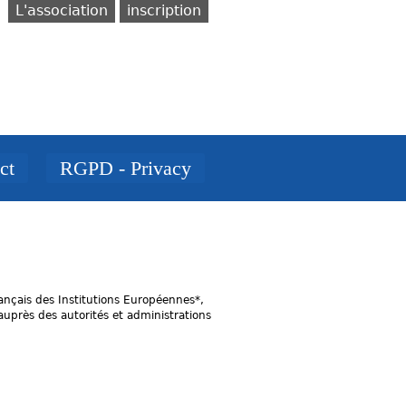
L'association
inscription
ct
RGPD - Privacy
rançais des Institutions Européennes*,
 auprès des autorités et administrations