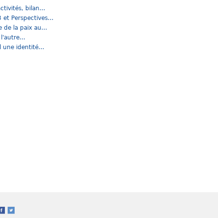
tivités, bilan...
 et Perspectives...
de la paix au...
'autre...
 une identité...