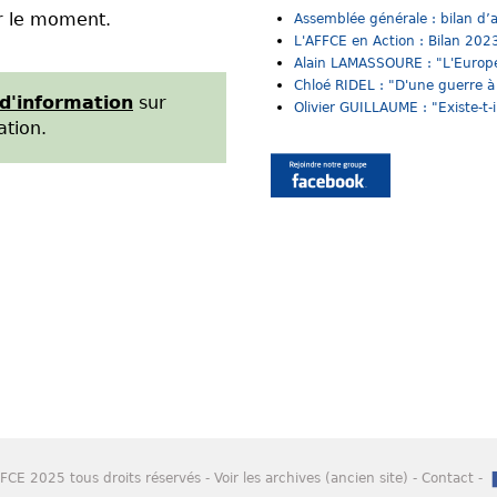
r le moment.
Assemblée générale : bilan d’ac
L'AFFCE en Action : Bilan 2023
Alain LAMASSOURE : "L'Europe 
Chloé RIDEL : "D'une guerre à l
 d'information
sur
Olivier GUILLAUME : "Existe-t-il
ation.
FCE 2025 tous droits réservés -
Voir les archives (ancien site)
-
Contact
-